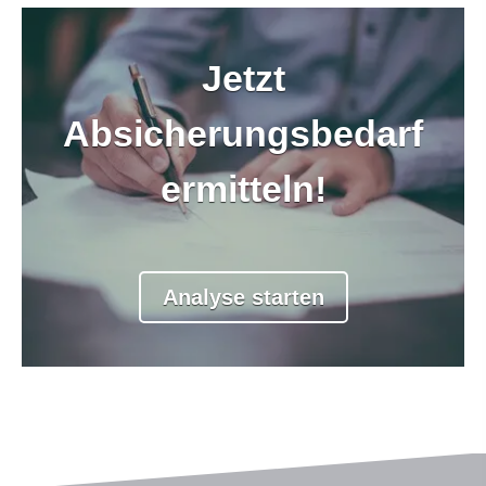
Jetzt
Sind Sie Single oder in
Absicherungsbedarf
einer Beziehung?
ermitteln!
Single
Beziehung
Analyse starten
weiter