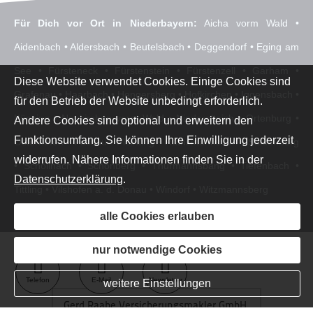
Für Dich vor Ort in Niederbayern:
Aicha vorm Wald •
Aidenbach • Aldersbach • Beutelsbach • Deggendorf • Eging am
See • Fürsteneck • Fürstenstein • Fürstenzell • Garham •
Diese Website verwendet Cookies. Einige Cookies sind
Grafenau • Haarbach • Hengersberg • Hofkirchen • Iggensbach •
für den Betrieb der Website unbedingt erforderlich.
Künzing • Neukirchen vorm Wald • Niederalteich • Ortenburg •
Andere Cookies sind optional und erweitern den
Funktionsumfang. Sie können Ihre Einwilligung jederzeit
Osterhofen • Passau • Pleinting • Rathsmannsdorf • Saldenburg
widerrufen. Nähere Informationen finden Sie in der
• Schöllnach • Schönberg • Thurmannsbang • Tiefenbach •
Datenschutzerklärung
.
Tittling • Vilshofen a. d. Donau • Windorf • Witzmannsberg
alle Cookies erlauben
nur notwendige Cookies
Seite teilen:
Telefon
E-Mail
Newsletter
weitere Einstellungen