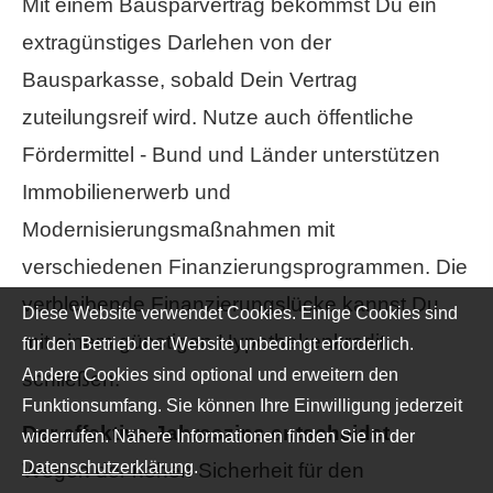
Mit einem Bausparvertrag bekommst Du ein
extragünstiges Darlehen von der
Bausparkasse, sobald Dein Vertrag
zuteilungsreif wird. Nutze auch öffentliche
Fördermittel - Bund und Länder unterstützen
Immobilienerwerb und
Modernisierungsmaßnahmen mit
verschiedenen Finanzierungsprogrammen. Die
verbleibende Finanzierungslücke kannst Du
Diese Website verwendet Cookies. Einige Cookies sind
mit einem günstigen Hypothekenkredit
für den Betrieb der Website unbedingt erforderlich.
Andere Cookies sind optional und erweitern den
schließen.
Funktionsumfang. Sie können Ihre Einwilligung jederzeit
Der effektive Jahreszins entscheidet
widerrufen. Nähere Informationen finden Sie in der
Datenschutzerklärung
.
Wegen der hohen Sicherheit für den