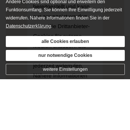
Andere Cookies sind optional und erweitern den
bereitgestellt und kann
Funktionsumfang. Sie können Ihre Einwilligung jederzeit
nur angezeigt werden,
widerrufen. Nähere Informationen finden Sie in der
wenn Sie Drittanbieter-
Datenschutzerklärung
.
Cookies für externe
alle Cookies erlauben
Medien erlauben. Sie
können Ihre Einwilligung
nur notwendige Cookies
jederzeit widerrufen.
Telefon
E-Mail
Newsletter
weitere Einstellungen
Nähere Informationen
finden Sie in der
Datenschutzerklärung
.
alle Cookies erlauben