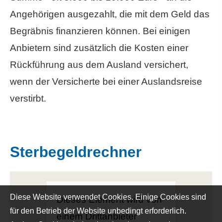
Angehörigen ausgezahlt, die mit dem Geld das
Begräbnis finanzieren können. Bei einigen
Anbietern sind zusätzlich die Kosten einer
Rückführung aus dem Ausland versichert,
wenn der Versicherte bei einer Auslandsreise
verstirbt.
Ster­be­geldrechner
Diese Website verwendet Cookies. Einige Cookies sind
Dieses Element wird von
für den Betrieb der Website unbedingt erforderlich.
einem Drittanbieter