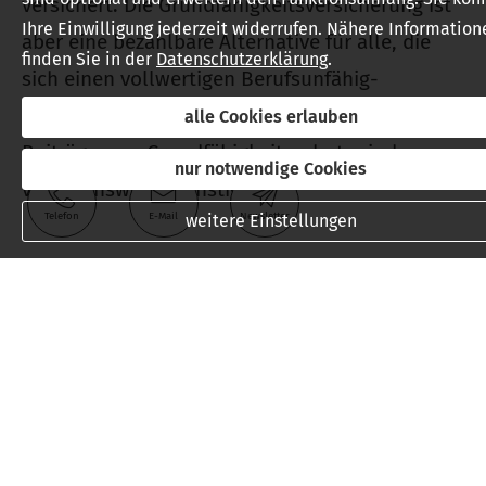
versichert. Die Grundfähigkeitsversicherung ist
Ihre Einwilligung jederzeit widerrufen. Nähere Information
aber eine bezahlbare Alternative für alle, die
finden Sie in der
Datenschutzerklärung
.
sich einen vollwertigen Berufs­unfähig­
keitsschutz nicht leisten wollen, denn die
alle Cookies erlauben
Beiträge zum Grundfähigkeitsschutz sind
nur notwendige Cookies
vergleichsweise günstig.
Telefon
E-Mail
Newsletter
weitere Einstellungen
[
zurück
]
Seite teilen: