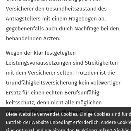
Versicherer den Gesundheitszustand des
Antragstellers mit einem Fragebogen ab,
gegebenenfalls auch durch Nachfrage bei den
behandelnden Ärzten.
Wegen der klar festgelegten
Leistungsvoraussetzungen sind Streitigkeiten
mit dem Versicherer selten. Trotzdem ist die
Grundfähigkeitsversicherung kein vollwertiger
Ersatz für einen echten Berufs­unfähig­
keitsschutz, denn nicht alle möglichen
Ursachen für Berufs­unfähig­keit, wie
Diese Website verwendet Cookies. Einige Cookies sind für 
beispielsweise seelische Leiden, sind
Betrieb der Website unbedingt erforderlich. Andere Cooki
sind optional und erweitern den Funktionsumfang. Sie kön