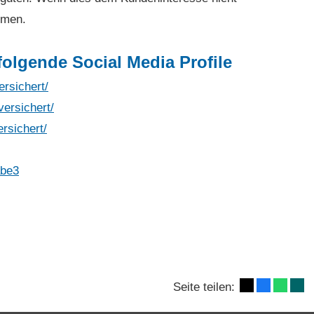
mmen.
folgende Social Media Profile
rsichert/
ersichert/
rsichert/
abe3
Seite teilen: